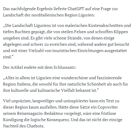
Das nachfolgende Ergebnis lieferte ChatGPT auf eine Frage zur
Landschaft der norditalienischen Region Ligurien:
„Die Landschaft Liguriens ist von malerischen Küstenabschnitten und
tiefen Buchten geprägt, die von steilen Felsen und schroffen Klippen
umgeben sind. Es gibt viele schöne Strände, von denen einige
abgelegen und schwer zu erreichen sind, während andere gut besucht
und mit einer Vielzahl von touristischen Einrichtungen ausgestattet
sind.“
Der Artikel endete mit dem Schlusssatz:
„Alles in allem ist Ligurien eine wunderschöne und faszinierende
Region Italiens, die sowohl für ihre natürliche Schönheit als auch für
ihre kulturelle und kulinarische Vielfalt bekannt ist.“
Viel unpräziser, langweiliger und uninspirierter kann ein Text zu
dieser Region kaum ausfallen. Hätte diese Sätze ein Copywriter
seinem Reisemagazin-Redakteur vorgelegt, wäre eine fristlose
Kündigung die logische Konsequenz. Und das ist nicht der einzige
Nachteil des Chatbots.