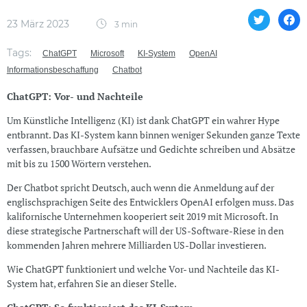
23 März 2023
3 min
Tags:
ChatGPT
Microsoft
KI-System
OpenAI
Informationsbeschaffung
Chatbot
ChatGPT: Vor- und Nachteile
Um Künstliche Intelligenz (KI) ist dank ChatGPT ein wahrer Hype
entbrannt. Das KI-System kann binnen weniger Sekunden ganze Texte
verfassen, brauchbare Aufsätze und Gedichte schreiben und Absätze
mit bis zu 1500 Wörtern verstehen.
Der Chatbot spricht Deutsch, auch wenn die Anmeldung auf der
englischsprachigen Seite des Entwicklers OpenAI erfolgen muss. Das
kalifornische Unternehmen kooperiert seit 2019 mit Microsoft. In
diese strategische Partnerschaft will der US-Software-Riese in den
kommenden Jahren mehrere Milliarden US-Dollar investieren.
Wie ChatGPT funktioniert und welche Vor- und Nachteile das KI-
System hat, erfahren Sie an dieser Stelle.