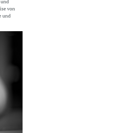
n und
ise von
e und