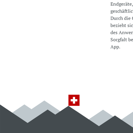
Endgeräte,
geschäftli
Durch die 
bezieht si
des Anwen
Sorgfalt b
App.