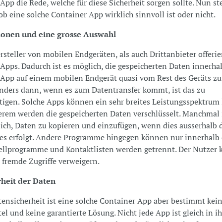
App die Rede, welche für diese Sicherheit sorgen sollte. Nun ste
 ob eine solche Container App wirklich sinnvoll ist oder nicht.
ionen und eine grosse Auswahl
steller von mobilen Endgeräten, als auch Drittanbieter offerie
Apps. Dadurch ist es möglich, die gespeicherten Daten innerhal
App auf einem mobilen Endgerät quasi vom Rest des Geräts zu
nders dann, wenn es zum Datentransfer kommt, ist das zu
tigen. Solche Apps können ein sehr breites Leistungsspektrum l
rem werden die gespeicherten Daten verschlüsselt. Manchmal i
ich, Daten zu kopieren und einzufügen, wenn dies ausserhalb 
s erfolgt. Andere Programme hingegen können nur innerhalb
ellprogramme und Kontaktlisten werden getrennt. Der Nutzer 
fremde Zugriffe verweigern.
rheit der Daten
tensicherheit ist eine solche Container App aber bestimmt kei
tel und keine garantierte Lösung. Nicht jede App ist gleich in ih