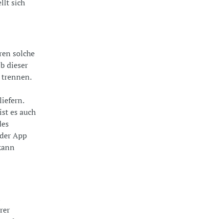
llt sich
ren solche
b dieser
 trennen.
iefern.
st es auch
des
 der App
kann
n
rer