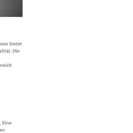
sten bietet
lität. Die
ereich
. Eine
len