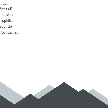
 auch
er Fall.
en. Dies
atsphäre
assende
r Container