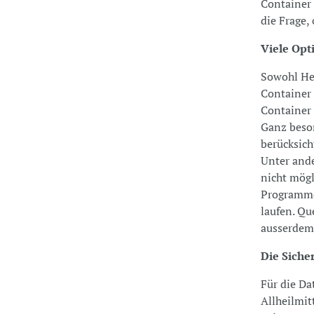
Container 
die Frage,
Viele Opt
Sowohl Her
Container 
Container 
Ganz beso
berücksich
Unter ande
nicht mögl
Programme
laufen. Qu
ausserdem 
Die Siche
Für die Da
Allheilmit