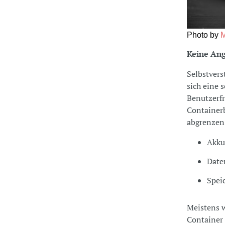
Photo by
M
Keine Angr
Selbstvers
sich eine 
Benutzerfr
Containerb
abgrenzen.
Akku
Date
Spei
Meistens w
Container 