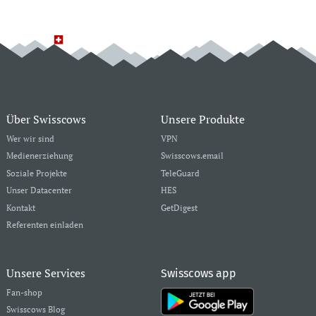
Über Swisscows
Unsere Produkte
Wer wir sind
VPN
Medienerziehung
Swisscows.email
Soziale Projekte
TeleGuard
Unser Datacenter
HES
Kontakt
GetDigest
Referenten einladen
Unsere Services
Swisscows app
Fan-shop
Swisscows Blog