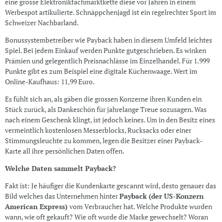
eine grosse Elektronikfachmarktkette diese vor Jahren in einem
Werbespot artikulierte. Schnäppchenjagd ist ein regelrechter Sport im
Schweizer Nachbarland.
Bonussystembetreiber wie Payback haben in diesem Umfeld leichtes
Spiel. Bei jedem Einkauf werden Punkte gutgeschrieben. Es winken
Prämien und gelegentlich Preisnachlässe im Einzelhandel. Für 1.999
Punkte gibt es zum Beispiel eine digitale Küchenwaage. Wert im
Online-Kaufhaus: 11,99 Euro.
Es fühlt sich an, als gäben die grossen Konzerne ihren Kunden ein
Stück zurück, als Dankeschön für jahrelange Treue sozusagen. Was
nach einem Geschenk klingt, ist jedoch keines. Um in den Besitz eines
vermeintlich kostenlosen Messerblocks, Rucksacks oder einer
Stimmungsleuchte zu kommen, legen die Besitzer einer Payback-
Karte all ihre persönlichen Daten offen.
Welche Daten sammelt Payback?
Fakt ist: Je häufiger die Kundenkarte gescannt wird, desto genauer das
Bild welches das Unternehmen hinter
Payback (der US-Konzern
American Express)
vom Verbraucher hat. Welche Produkte wurden
wann, wie oft gekauft? Wie oft wurde die Marke gewechselt? Woran