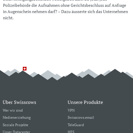
Polizeibehörde die Aufnahmen ohne Gerichtsbeschluss auf Anfrage
in Augenschein nehmen darf? – Dazu äusserte sich das Unternehmen
nicht.
Über Swisscows
Unsere Produkte
Wer wir sind
VPN
Medienerziehung
Swisscows.email
Soziale Projekte
TeleGuard
Unser Datacenter
HES