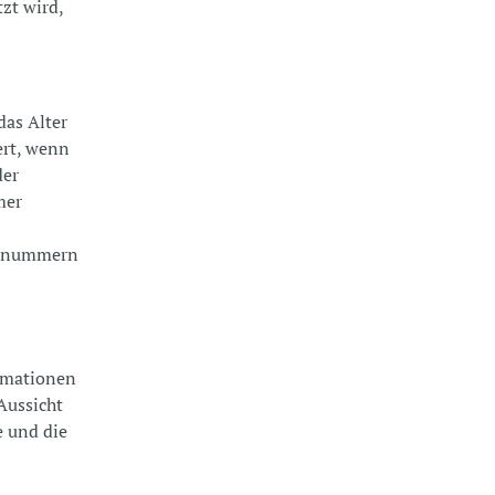
zt wird,
das Alter
ert, wenn
der
mer
fonnummern
ormationen
Aussicht
e und die