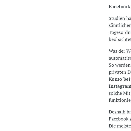
Facebook 
Studien ha
sämtlicher
Tagesordnu
beobachtet
Was der We
automatisc
So werden 
privaten D
Konto bei
Instagra
solche Mit
funktionie
Deshalb br
Facebook 
Die meiste