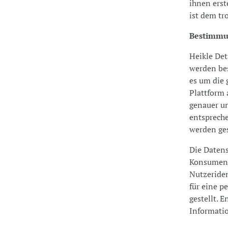
ihnen erst
ist dem tr
Bestimmun
Heikle Det
werden be
es um die 
Plattform 
genauer un
entsprech
werden ge
Die Datens
Konsumente
Nutzeriden
für eine p
gestellt. 
Informati