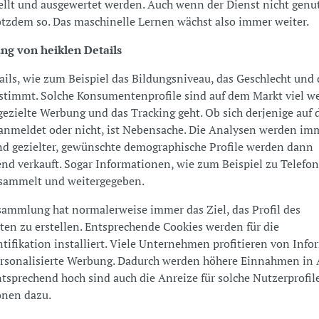
ellt und ausgewertet werden. Auch wenn der Dienst nicht genut
otzdem so. Das maschinelle Lernen wächst also immer weiter.
g von heiklen Details
ails, wie zum Beispiel das Bildungsniveau, das Geschlecht und 
stimmt. Solche Konsumentenprofile sind auf dem Markt viel w
gezielte Werbung und das Tracking geht. Ob sich derjenige auf 
anmeldet oder nicht, ist Nebensache. Die Analysen werden im
d gezielter, gewünschte demographische Profile werden dann
end verkauft. Sogar Informationen, wie zum Beispiel zu Tele
sammelt und weitergegeben.
ammlung hat normalerweise immer das Ziel, das Profil des
n zu erstellen. Entsprechende Cookies werden für die
tifikation installiert. Viele Unternehmen profitieren von Inf
ersonalisierte Werbung. Dadurch werden höhere Einnahmen in 
Entsprechend hoch sind auch die Anreize für solche Nutzerprofil
onen dazu.