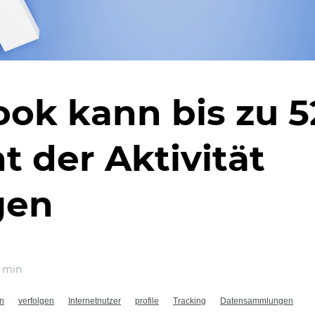
ok kann bis zu 5
t der Aktivität
gen
 min
en
verfolgen
Internetnutzer
profile
Tracking
Datensammlungen