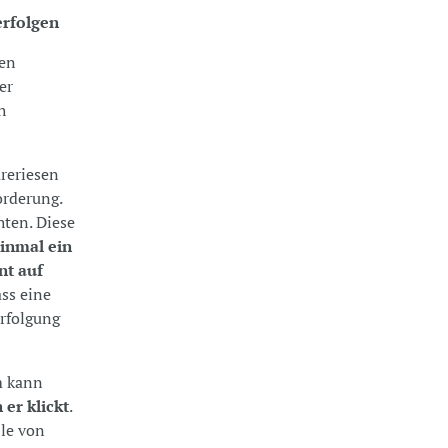
erfolgen
ten
er
h
reriesen
orderung.
hten. Diese
einmal ein
nt auf
ss eine
erfolgung
m kann
er klickt
.
ile von