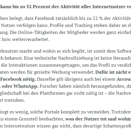
kann bis zu 52 Prozent der Aktivität aller Internetnutzer v
ben belegt, dass Facebook tatsächlich bis zu 52 % der Aktivitä
 Nutzer verfolgen kann. Profile und Tracking stehen daher an d
ng. Die Online-Tätigkeiten der Mitglieder werden ganz einfac
 bzw. weiterverarbeitet.
bnutzer macht und wohin er sich begibt, ist somit dem Softwa
h bekannt. Eine technische Nachvollziehung ist keine Herausf
die Interaktionen zusammengetragen, um das Profil zu verdic
aten werden für gezielte Werbung verwendet.
Dafür ist nicht 
 Facebook nötig.
Dasselbe gilt übrigens auch bei einem
Accou
m oder WhatsApp.
Forscher haben nämlich herausgefunden, da
gliedschaft bei den Plattformen gar nicht nötig ist – die Nachv
rt trotzdem.
ingt es wenig, solche Portale komplett zu vermeiden. Trotzde
zu einem Grossteil beobachten,
was der Nutzer tut und wohin 
n Internetnutzer wissen gar nicht, dass derartige Schattenprof