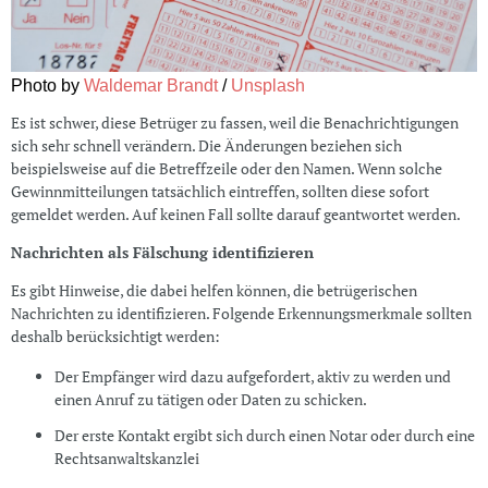
Photo by
Waldemar Brandt
/
Unsplash
Es ist schwer, diese Betrüger zu fassen, weil die Benachrichtigungen
sich sehr schnell verändern. Die Änderungen beziehen sich
beispielsweise auf die Betreffzeile oder den Namen. Wenn solche
Gewinnmitteilungen tatsächlich eintreffen, sollten diese sofort
gemeldet werden. Auf keinen Fall sollte darauf geantwortet werden.
Nachrichten als Fälschung identifizieren
Es gibt Hinweise, die dabei helfen können, die betrügerischen
Nachrichten zu identifizieren. Folgende Erkennungsmerkmale sollten
deshalb berücksichtigt werden:
Der Empfänger wird dazu aufgefordert, aktiv zu werden und
einen Anruf zu tätigen oder Daten zu schicken.
Der erste Kontakt ergibt sich durch einen Notar oder durch eine
Rechtsanwaltskanzlei