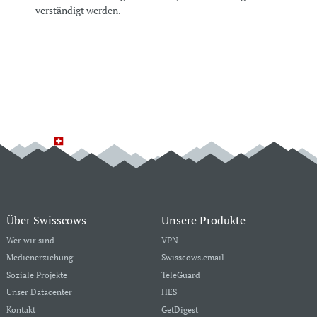
verständigt werden.
Über Swisscows
Unsere Produkte
Wer wir sind
VPN
Medienerziehung
Swisscows.email
Soziale Projekte
TeleGuard
Unser Datacenter
HES
Kontakt
GetDigest