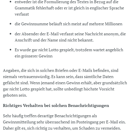
entweder ist die Formulierung des Textes in Bezug auf die
Grammatik fehlerhaft oder er ist gleich in englischer Sprache
verfasst
die Gewinnsumme beläuft sich meist auf mehrere Millionen
der Absender der E-Mail verfasst seine Nachricht anonym, die
Anschrift und der Name sind nicht bekannt.
Es wurde gar nicht Lotto gespielt, trotzdem wartet angeblich
ein grösserer Gewinn
Angaben, die sich in solchen Briefen oder E-Mails befinden, sind
niemals vertrauenswürdig. Es kann sein, dass sämtliche Daten
gefälscht sind. Wenn jemand einen Gewinn erhält, aber grundsätzlich
gar nicht Lotto gespielt hat, sollte unbedingt höchste Vorsicht
geboten sein.
Richtiges Verhalten bei solchen Benachrichtigungen
Sehr häufig treffen derartige Benachrichtigungen als
Gewinnmitteilung sehr überraschend im Posteingang per E-Mail ein.
Daher gilt es, sich richtig zu verhalten, um Schaden zu vermeiden.