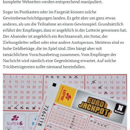
komplette Webseiten werden entsprechend manipuliert.
Sogar im Postkasten oder im Faxgerät können solche
Gewinnbenachrichtigungen landen. Es geht aber um ganz etwas
anderes, als um die Teilnahme an einem Gewinnspiel. Grundsätzlich
erfährt der Empfänger, dass er angeblich in der Lotterie gewonnen hat.
Der Absender ist angeblich ein Rechtsanwalt, ein Notar, der
Ziehungsleiter selbst oder eine andere Amtsperson. Meistens sind es
hohe Geldbeträge, die im Spiel sind. Dies hängt aber mit
tatsächlichem Vorschussbetrug zusammen. Vom Empfänger der
Nachricht wird nämlich eine Gegenleistung erwartet. Auf solche
Trickbetrügereien sollte niemand hereinfallen.