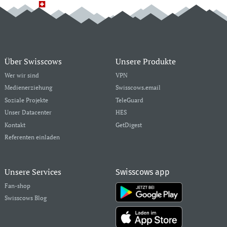
Über Swisscows
Unsere Produkte
Wer wir sind
VPN
Medienerziehung
Swisscows.email
Soziale Projekte
TeleGuard
Unser Datacenter
HES
Kontakt
GetDigest
Referenten einladen
Unsere Services
Swisscows app
Fan-shop
Swisscows Blog