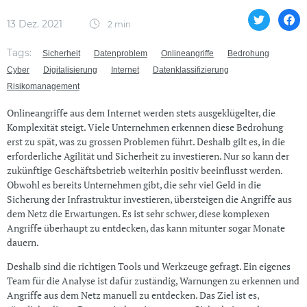
13 Dez. 2021
2 min
Tags:
Sicherheit
Datenproblem
Onlineangriffe
Bedrohung
Cyber
Digitalisierung
Internet
Datenklassifizierung
Risikomanagement
Onlineangriffe aus dem Internet werden stets ausgeklügelter, die
Komplexität steigt. Viele Unternehmen erkennen diese Bedrohung
erst zu spät, was zu grossen Problemen führt. Deshalb gilt es, in die
erforderliche Agilität und Sicherheit zu investieren. Nur so kann der
zukünftige Geschäftsbetrieb weiterhin positiv beeinflusst werden.
Obwohl es bereits Unternehmen gibt, die sehr viel Geld in die
Sicherung der Infrastruktur investieren, übersteigen die Angriffe aus
dem Netz die Erwartungen. Es ist sehr schwer, diese komplexen
Angriffe überhaupt zu entdecken, das kann mitunter sogar Monate
dauern.
Deshalb sind die richtigen Tools und Werkzeuge gefragt. Ein eigenes
Team für die Analyse ist dafür zuständig, Warnungen zu erkennen und
Angriffe aus dem Netz manuell zu entdecken. Das Ziel ist es,