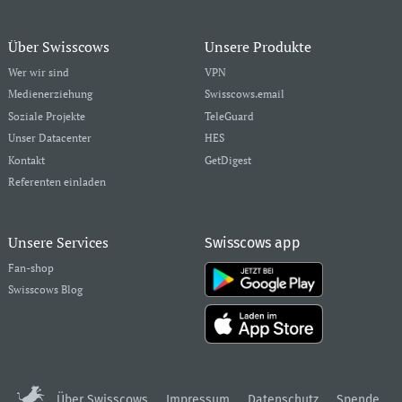
Über Swisscows
Unsere Produkte
Wer wir sind
VPN
Medienerziehung
Swisscows.email
Soziale Projekte
TeleGuard
Unser Datacenter
HES
Kontakt
GetDigest
Referenten einladen
Unsere Services
Swisscows app
Fan-shop
Swisscows Blog
Über Swisscows
Impressum
Datenschutz
Spende