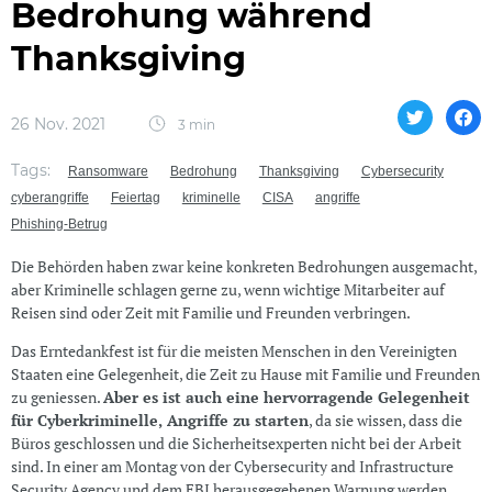
Bedrohung während
Thanksgiving
26 Nov. 2021
3 min
Tags:
Ransomware
Bedrohung
Thanksgiving
Cybersecurity
cyberangriffe
Feiertag
kriminelle
CISA
angriffe
Phishing-Betrug
Die Behörden haben zwar keine konkreten Bedrohungen ausgemacht,
aber Kriminelle schlagen gerne zu, wenn wichtige Mitarbeiter auf
Reisen sind oder Zeit mit Familie und Freunden verbringen.
Das Erntedankfest ist für die meisten Menschen in den Vereinigten
Staaten eine Gelegenheit, die Zeit zu Hause mit Familie und Freunden
zu geniessen.
Aber es ist auch eine hervorragende Gelegenheit
für Cyberkriminelle, Angriffe zu starten
, da sie wissen, dass die
Büros geschlossen und die Sicherheitsexperten nicht bei der Arbeit
sind. In einer am Montag von der Cybersecurity and Infrastructure
Security Agency und dem FBI herausgegebenen Warnung werden