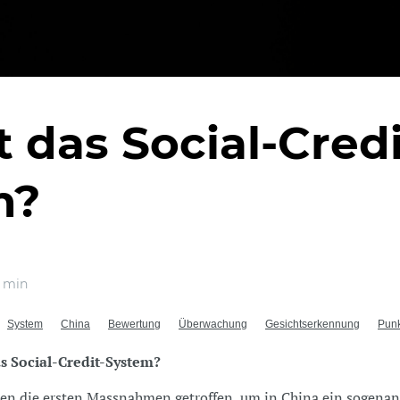
t das Social-Credi
m?
 min
System
China
Bewertung
Überwachung
Gesichtserkennung
Pun
as Social-Credit-System?
en die ersten Massnahmen getroffen, um in China ein sogena