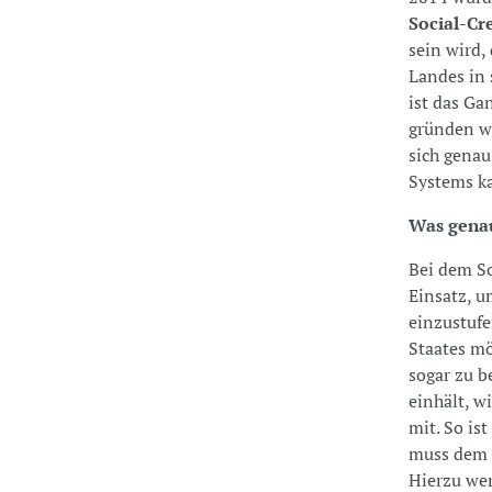
Social-Cr
sein wird,
Landes in 
ist das Ga
gründen wi
sich genau
Systems k
Was genau
Bei dem S
Einsatz, 
einzustufe
Staates mö
sogar zu b
einhält, w
mit. So is
muss dem S
Hierzu we