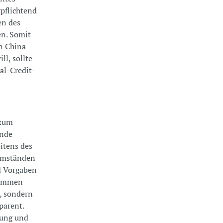
pflichtend
en des
en. Somit
in China
l, sollte
al-Credit-
 zum
ände
eitens des
 Umständen
d Vorgaben
Stimmen
t, sondern
parent.
hung und