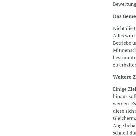
Bewertung
Das Gemei
Nicht die 
Alles wird
Betriebe u
Mitmensche
bestimmte
zu erhalte
Weitere Z
Einige Zie
hinaus sol
werden. Es
diese sich
Gleicherm
Auge behal
schnell du