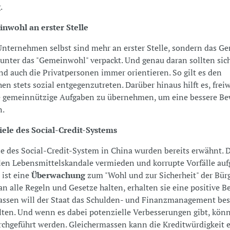
.
nwohl an erster Stelle
Unternehmen selbst sind mehr an erster Stelle, sondern das G
 unter das "Gemeinwohl" verpackt. Und genau daran sollten sich
nd auch die Privatpersonen immer orientieren. So gilt es den
n stets sozial entgegenzutreten. Darüber hinaus hilft es, freiw
 gemeinnützige Aufgaben zu übernehmen, um eine bessere B
n.
iele des Social-Credit-Systems
le des Social-Credit-System in China wurden bereits erwähnt. 
len Lebensmittelskandale vermieden und korrupte Vorfälle auf
 ist eine
Überwachung
zum "Wohl und zur Sicherheit" der Bür
 an alle Regeln und Gesetze halten, erhalten sie eine positive 
assen will der Staat das Schulden- und Finanzmanagement bes
ten. Und wenn es dabei potenzielle Verbesserungen gibt, kön
rchgeführt werden. Gleichermassen kann die Kreditwürdigkeit 