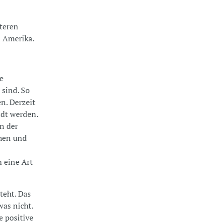
iteren
n Amerika.
ie
 sind. So
n. Derzeit
ndt werden.
n der
ehen und
m eine Art
teht. Das
was nicht.
 positive