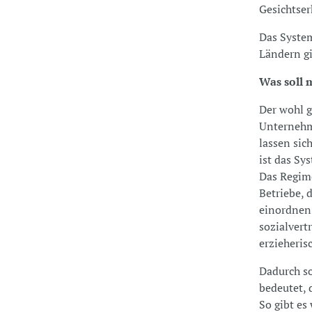
Gesichtse
Das System
Ländern gi
Was soll 
Der wohl gr
Unternehme
lassen sic
ist das Sy
Das Regime
Betriebe, 
einordnen.
sozialvert
erzieheris
Dadurch so
bedeutet, 
So gibt es