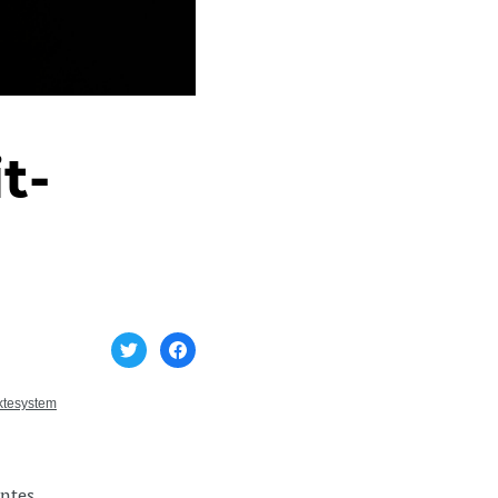
t-
ktesystem
nntes