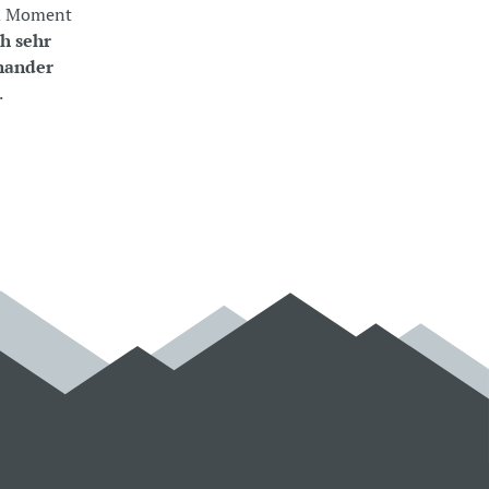
Im Moment
ch sehr
inander
.