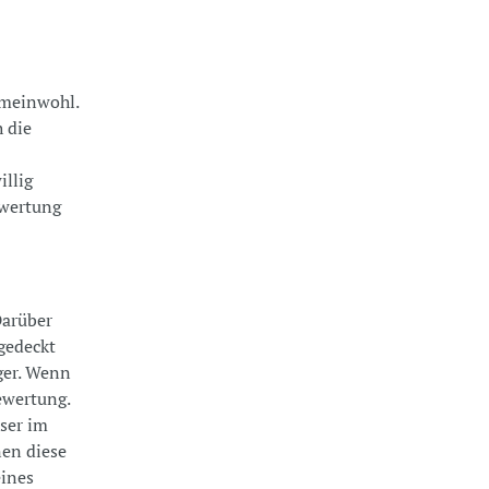
emeinwohl.
 die
illig
ewertung
Darüber
gedeckt
ger. Wenn
Bewertung.
ser im
nen diese
eines