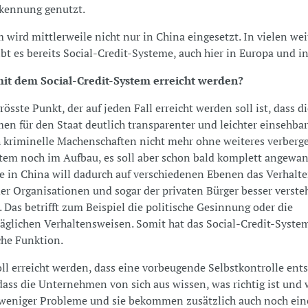
rkennung genutzt.
 wird mittlerweile nicht nur in China eingesetzt. In vielen we
bt es bereits Social-Credit-Systeme, auch hier in Europa und i
mit dem Social-Credit-System erreicht werden?
össte Punkt, der auf jeden Fall erreicht werden soll ist, dass d
n für den Staat deutlich transparenter und leichter einsehbar
h kriminelle Machenschaften nicht mehr ohne weiteres verberge
stem noch im Aufbau, es soll aber schon bald komplett angewa
 in China will dadurch auf verschiedenen Ebenen das Verhalte
der Organisationen und sogar der privaten Bürger besser verst
 Das betrifft zum Beispiel die politische Gesinnung oder die
räglichen Verhaltensweisen. Somit hat das Social-Credit-Syste
che Funktion.
ll erreicht werden, dass eine vorbeugende Selbstkontrolle ents
dass die Unternehmen von sich aus wissen, was richtig ist und 
 weniger Probleme und sie bekommen zusätzlich auch noch eine