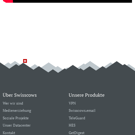
Über Swisscows
Unsere Produkte
Wer wir sind
VPN
Medienerziehung
Swisscows.email
Soziale Projekte
TeleGuard
Unser Datacenter
HES
Kontakt
GetDigest