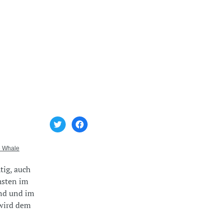
e Whale
tig, auch
hsten im
and und im
 wird dem