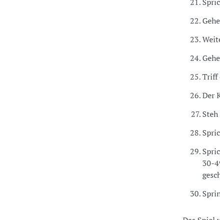
Spri
Gehe
Weit
Gehe
Triff
Der K
Steh
Spri
Spric
30-4
gesc
Spri
Das Spiel 