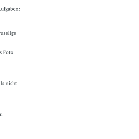
 Aufgaben:
uselige
as Foto
ls nicht
r.