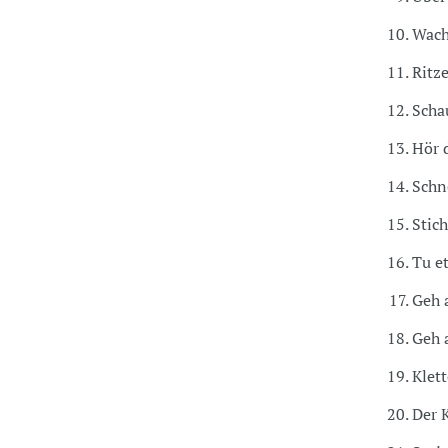
Wach
Ritz
Scha
Hör d
Schn
Stic
Tu e
Geh 
Geh 
Klett
Der 