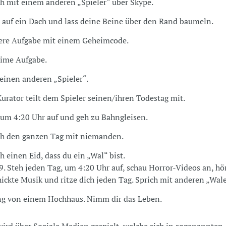
ch mit einem anderen „Spieler“ über Skype.
 auf ein Dach und lass deine Beine über den Rand baumeln.
ere Aufgabe mit einem Geheimcode.
ime Aufgabe.
 einen anderen „Spieler“.
urator teilt dem Spieler seinen/ihren Todestag mit.
 um 4:20 Uhr auf und geh zu Bahngleisen.
ch den ganzen Tag mit niemanden.
h einen Eid, dass du ein „Wal“ bist.
9. Steh jeden Tag, um 4:20 Uhr auf, schau Horror-Videos an, hö
hickte Musik und ritze dich jeden Tag. Sprich mit anderen „Wal
ng von einem Hochhaus. Nimm dir das Leben.
wird über Soziale Medien gespielt, welche sich in sogenannten