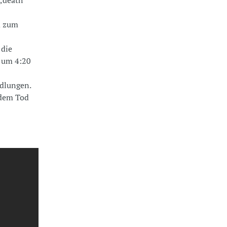
d zum
 die
e um 4:20
ndlungen.
 dem Tod