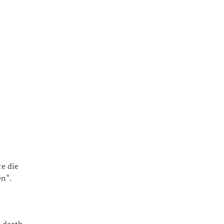
re die
en“.
 „death