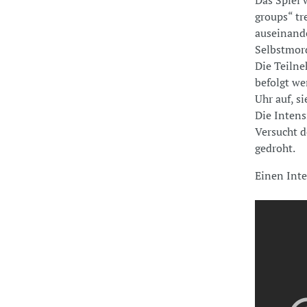
groups“ tr
auseinande
Selbstmord
Die Teiln
befolgt we
Uhr auf, s
Die Intens
Versucht d
gedroht.
Einen Inte