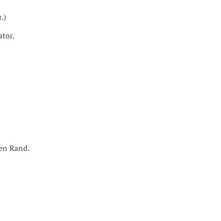
.)
tor.
den Rand.