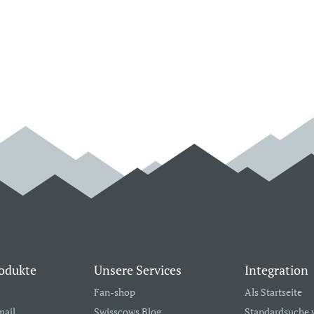
odukte
Unsere Services
Integration
Fan-shop
Als Startseite
mail
Swisscows Blog
Standardsuche 