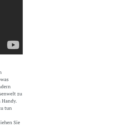
n
owas
indern
ssenwelt zu
m Handy.
zu tun
ziehen Sie