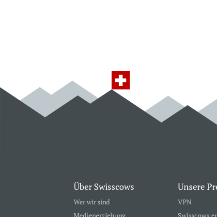
Über Swisscows
Unsere Pr
Wer wir sind
VPN
Medienerziehung
Swisscows.e