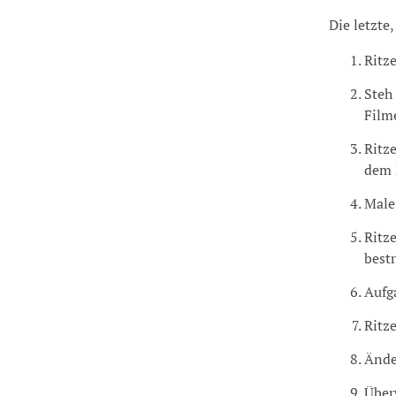
Die letzte
Ritz
Steh
Filme
Ritze
dem 
Male
Ritze
bestr
Aufg
Ritz
Ände
Über