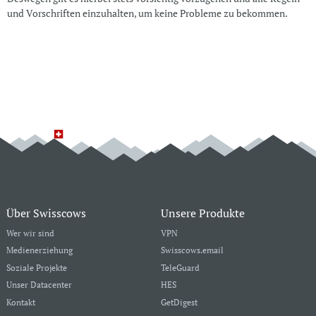
und Vorschriften einzuhalten, um keine Probleme zu bekommen.
Über Swisscows
Unsere Produkte
Wer wir sind
VPN
Medienerziehung
Swisscows.email
Soziale Projekte
TeleGuard
Unser Datacenter
HES
Kontakt
GetDigest