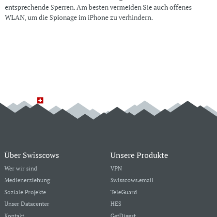
entsprechende Sperren. Am besten vermeiden Sie auch offenes
WLAN, um die Spionage im iPhone zu verhindern.
Über Swisscows
Unsere Produkte
Wer wir sind
VPN
Medienerziehung
Swisscows.email
Soziale Projekte
TeleGuard
Unser Datacenter
HES
Kontakt
GetDigest