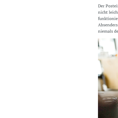
Der Poste
nicht leic
funktionier
Absenders 
niemals de