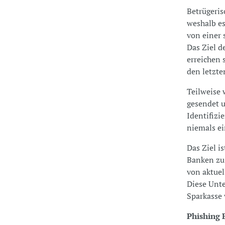
Betrügeris
weshalb es
von einer 
Das Ziel d
erreichen 
den letzt
Teilweise 
gesendet 
Identifizi
niemals ei
Das Ziel i
Banken zu 
von aktue
Diese Unte
Sparkasse 
Phishing 