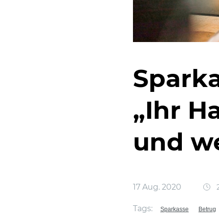
Sparka
„Ihr Ha
und w
17 Aug. 2020
2
Tags:
Sparkasse
Betrug