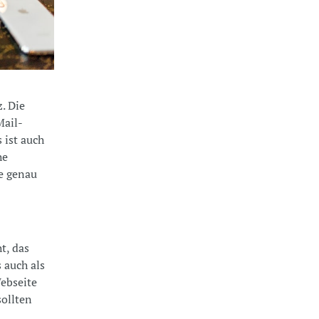
. Die
Mail-
 ist auch
he
se genau
t, das
 auch als
Webseite
sollten