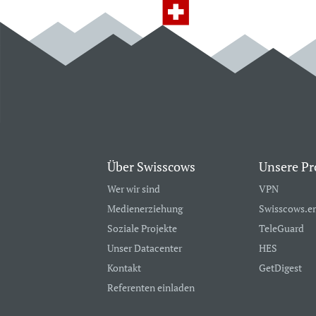
Über Swisscows
Unsere Pr
Wer wir sind
VPN
Medienerziehung
Swisscows.e
Soziale Projekte
TeleGuard
Unser Datacenter
HES
Kontakt
GetDigest
Referenten einladen