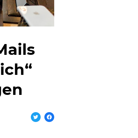
Mails
lich“
gen