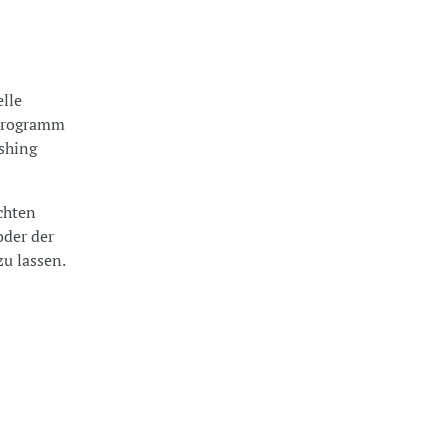
lle
zprogramm
ishing
chten
oder der
u lassen.