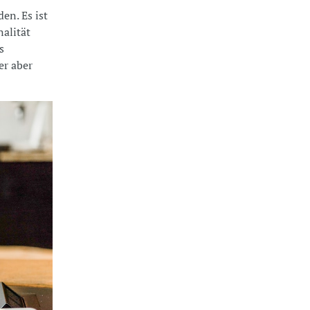
en. Es ist
nalität
s
er aber