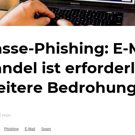
sse-Phishing: E-
ndel ist erforder
eitere Bedrohun
 min
Phishing
E-Mail
Spam