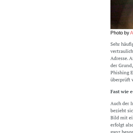
Photo by
A
Sehr häufi
vertraulic
Adresse. A
der Grund,
Phishing E
überprüft 
Fast wie 
Auch der I
bezieht si
Bild mit e
erfolgt al
ganz beson