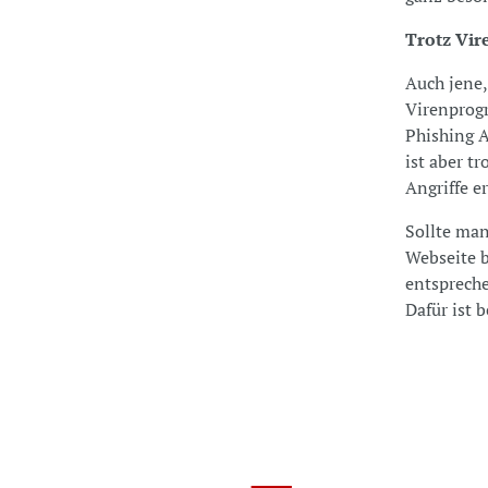
Trotz Vi
Auch jene,
Virenprogr
Phishing A
ist aber t
Angriffe e
Sollte man
Webseite b
entspreche
Dafür ist 