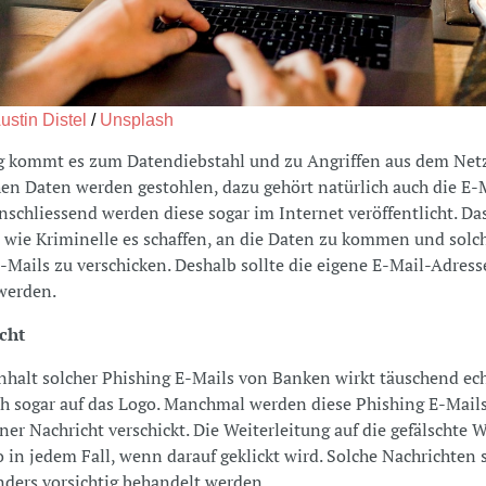
ustin Distel
/
Unsplash
g kommt es zum Datendiebstahl und zu Angriffen aus dem Netz
hen Daten werden gestohlen, dazu gehört natürlich auch die E-
nschliessend werden diese sogar im Internet veröffentlicht. Das
 wie Kriminelle es schaffen, an die Daten zu kommen und solc
-Mails zu verschicken. Deshalb sollte die eigene E-Mail-Adres
werden.
echt
nhalt solcher Phishing E-Mails von Banken wirkt täuschend ech
ch sogar auf das Logo. Manchmal werden diese Phishing E-Mails
iner Nachricht verschickt. Die Weiterleitung auf die gefälschte 
so in jedem Fall, wenn darauf geklickt wird. Solche Nachrichten 
ders vorsichtig behandelt werden.