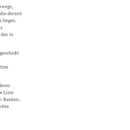
rwegs,
die derzeit
 liegen.
as
 das in
geschickt
tzer
deren
e Liste
n Banken.
echte