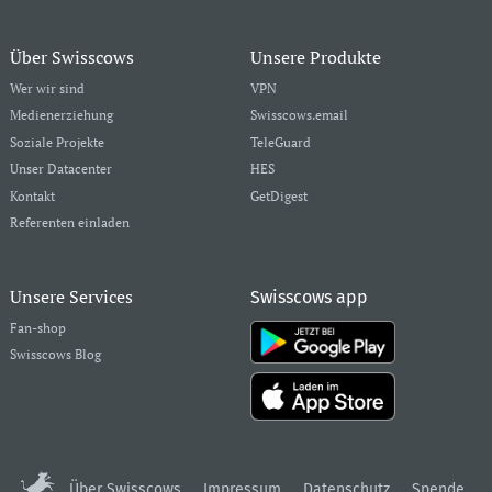
Über Swisscows
Unsere Produkte
Wer wir sind
VPN
Medienerziehung
Swisscows.email
Soziale Projekte
TeleGuard
Unser Datacenter
HES
Kontakt
GetDigest
Referenten einladen
Unsere Services
Swisscows app
Fan-shop
Swisscows Blog
Über Swisscows
Impressum
Datenschutz
Spende