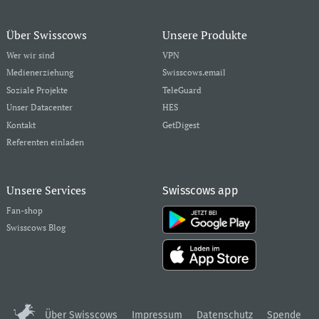
Über Swisscows
Unsere Produkte
Wer wir sind
VPN
Medienerziehung
Swisscows.email
Soziale Projekte
TeleGuard
Unser Datacenter
HES
Kontakt
GetDigest
Referenten einladen
Unsere Services
Swisscows app
Fan-shop
Swisscows Blog
Über Swisscows
Impressum
Datenschutz
Spende