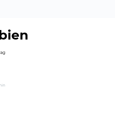
bien
rag
min