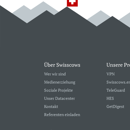
Über Swisscows
Unsere Pr
Wer wir sind
VPN
Medienerziehung
Swisscows.e
Soziale Projekte
TeleGuard
Unser Datacenter
HES
Kontakt
GetDigest
Referenten einladen