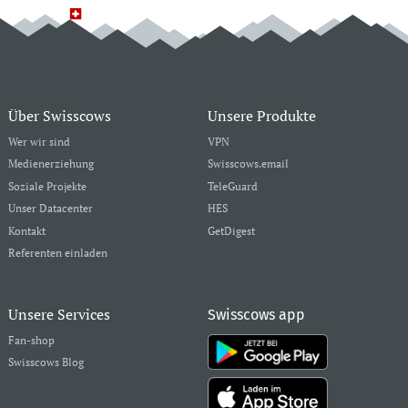
Über Swisscows
Unsere Produkte
Wer wir sind
VPN
Medienerziehung
Swisscows.email
Soziale Projekte
TeleGuard
Unser Datacenter
HES
Kontakt
GetDigest
Referenten einladen
Unsere Services
Swisscows app
Fan-shop
Swisscows Blog