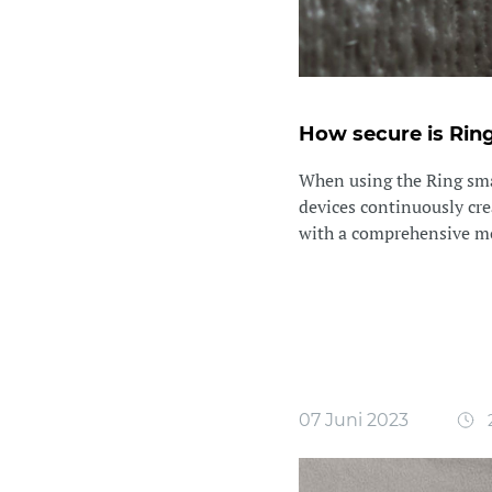
How secure is Ri
When using the Ring smar
devices continuously cre
with a comprehensive mon
07 Juni 2023