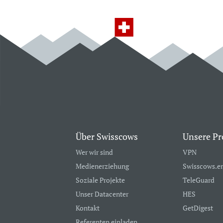
Über Swisscows
Unsere Pr
Wer wir sind
VPN
Medienerziehung
Swisscows.e
Soziale Projekte
TeleGuard
Unser Datacenter
HES
Kontakt
GetDigest
Referenten einladen