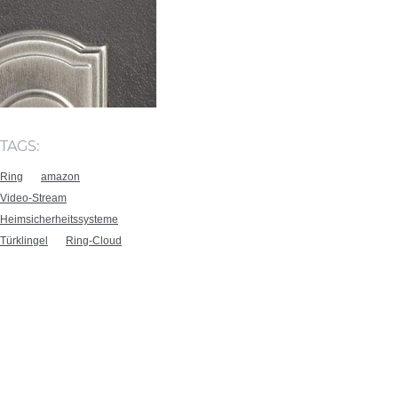
TAGS:
Ring
amazon
Video-Stream
Heimsicherheitssysteme
Türklingel
Ring-Cloud