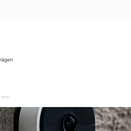
rägen
 min