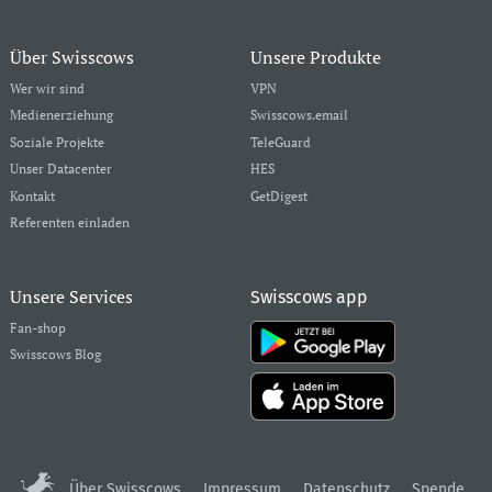
Über Swisscows
Unsere Produkte
Wer wir sind
VPN
Medienerziehung
Swisscows.email
Soziale Projekte
TeleGuard
Unser Datacenter
HES
Kontakt
GetDigest
Referenten einladen
Unsere Services
Swisscows app
Fan-shop
Swisscows Blog
Über Swisscows
Impressum
Datenschutz
Spende