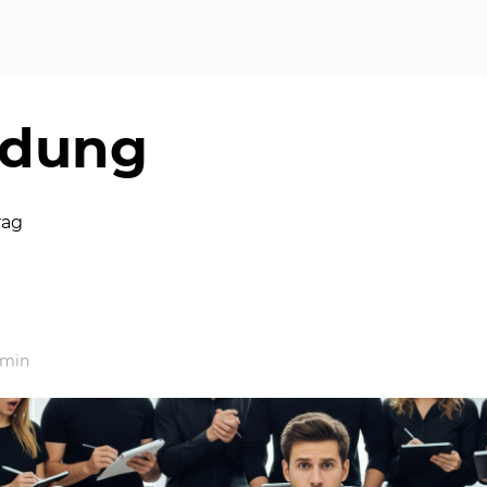
ndung
rag
 min