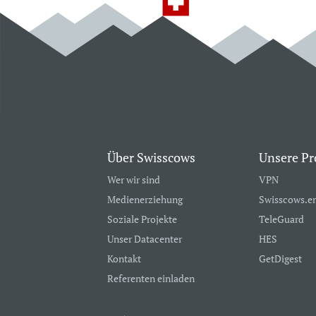
Über Swisscows
Unsere Pr
Wer wir sind
VPN
Medienerziehung
Swisscows.e
Soziale Projekte
TeleGuard
Unser Datacenter
HES
Kontakt
GetDigest
Referenten einladen