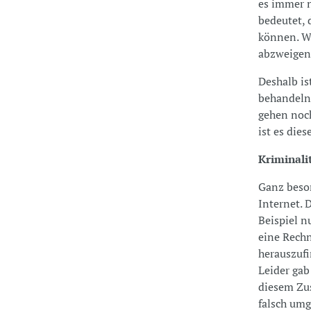
es immer n
bedeutet,
können. We
abzweigen
Deshalb is
behandeln.
gehen noch
ist es die
Kriminali
Ganz beso
Internet.
Beispiel 
eine Rechn
herauszufi
Leider gab
diesem Zu
falsch umg