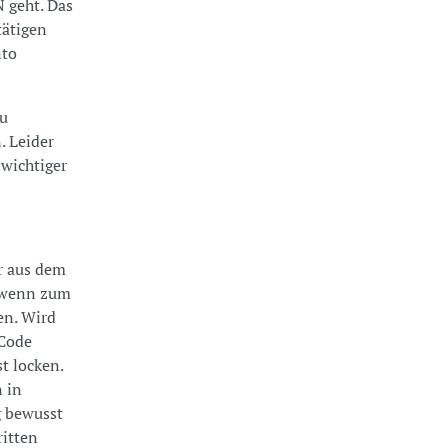
 geht. Das
tätigen
nto
zu
. Leider
wichtiger
r aus dem
, wenn zum
en. Wird
 Code
t locken.
n in
g bewusst
ritten