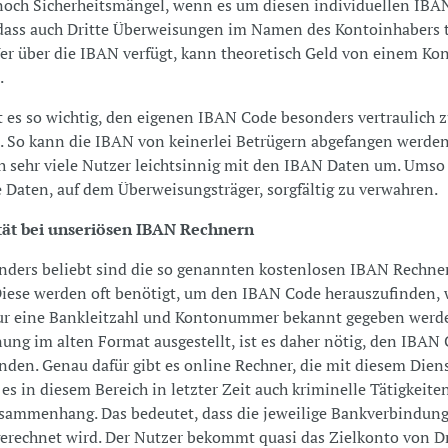
och Sicherheitsmängel, wenn es um diesen individuellen IBAN
 dass auch Dritte Überweisungen im Namen des Kontoinhabers 
r über die IBAN verfügt, kann theoretisch Geld von einem Ko
.
t es so wichtig, den eigenen IBAN Code besonders vertraulich 
 So kann die IBAN von keinerlei Betrügern abgefangen werden
 sehr viele Nutzer leichtsinnig mit den IBAN Daten um. Umso 
se Daten, auf dem Überweisungsträger, sorgfältig zu verwahren.
tät bei unseriösen IBAN Rechnern
nders beliebt sind die so genannten kostenlosen IBAN Rechne
 Diese werden oft benötigt, um den IBAN Code herauszufinden
nur eine Bankleitzahl und Kontonummer bekannt gegeben werd
ung im alten Format ausgestellt, ist es daher nötig, den IBAN
nden. Genau dafür gibt es online Rechner, die mit diesem Diens
 es in diesem Bereich in letzter Zeit auch kriminelle Tätigkeite
sammenhang. Das bedeutet, dass die jeweilige Bankverbindun
erechnet wird. Der Nutzer bekommt quasi das Zielkonto von D