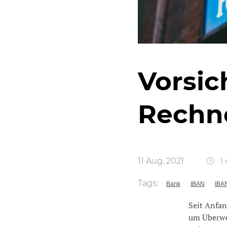
Vorsic
Rechn
11 Aug. 2021
1 
Tags:
Bank
IBAN
IBA
Seit Anfan
um Überwei