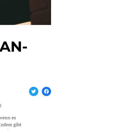
BAN-
t
 wenn es
tzdem gibt