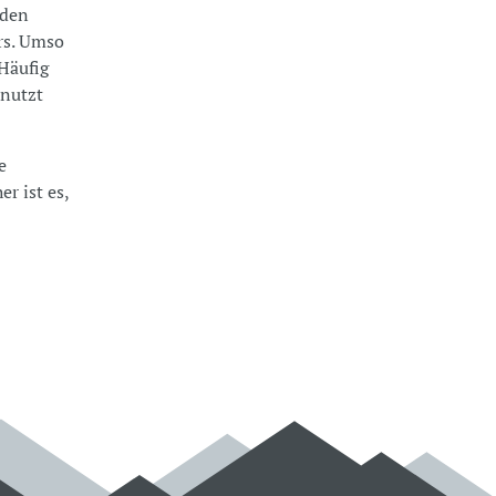
 den
rs. Umso
 Häufig
enutzt
e
r ist es,