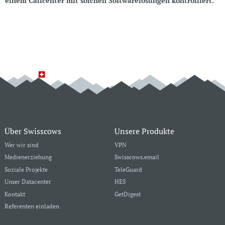
einem Callcenter mit solchen Softwarelösungen kontrolliert.
Über Swisscows
Unsere Produkte
Wer wir sind
VPN
Medienerziehung
Swisscows.email
Soziale Projekte
TeleGuard
Unser Datacenter
HES
Kontakt
GetDigest
Referenten einladen