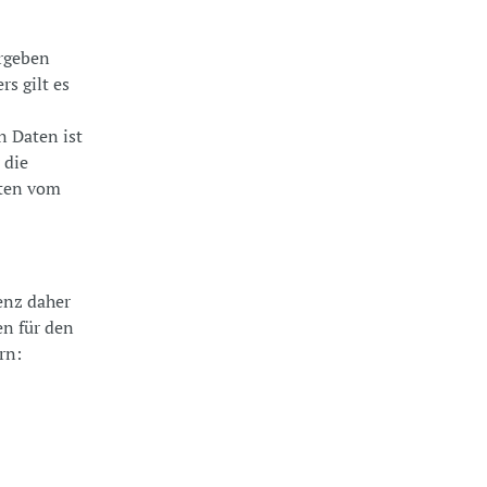
ergeben
s gilt es
n Daten ist
 die
aten vom
enz daher
en für den
rn: