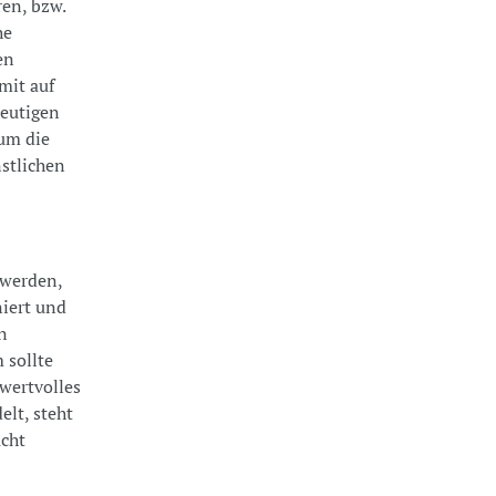
en, bzw.
he
en
mit auf
heutigen
 um die
stlichen
 werden,
niert und
n
 sollte
 wertvolles
elt, steht
ucht