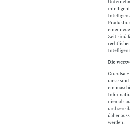
Unternehm
intelligen
Intelligen
Produktion
einer neue
Zeit sind 
rechtlich
Intelligen
Die wertv
Grundsätzl
diese sind
ein maschi
Informatio
niemals au
und sensib
daher auss
werden.