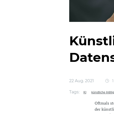
Künstl
Daten
22 Aug. 2021
1
Tags:
KI
künstliche Intill
Oftmals st
der künstl