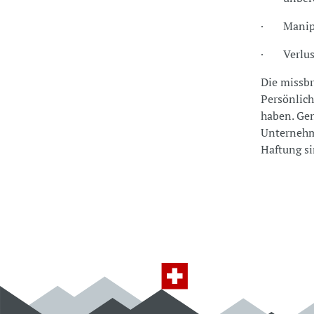
· Manipu
· Verlus
Die missbr
Persönlich
haben. Gen
Unternehme
Haftung si