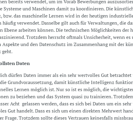
en bereits verwendet, um im Vorab Bewerbungen auszusortier
te Systeme und Maschinen damit zu koordinieren. Die künstlic
z, bzw. das maschinelle Lernen wird in der heutigen industriell
 häufig verwendet. Dasselbe gilt auch für Verwaltungen, die da
n Ebene arbeiten können. Die technischen Möglichkeiten der 
faszinierend. Trotzdem herrscht oftmals Unsicherheit, wenn es
en Aspekte und den Datenschutz im Zusammenhang mit der kün
z geht.
ollsten Daten
ich dürfen Daten immer als ein sehr wertvolles Gut betrachtet
 die Grundvoraussetzung, damit künstliche Intelligenz funktio
nelles Lernen möglich ist. Nur so ist es möglich, die wichtigste
nen zu beziehen und das System quasi zu trainieren. Trotzdem
sser Acht gelassen werden, dass es sich bei Daten um ein sehr
les Gut handelt. Dass es sich um einen direkten Mehrwert hand
er Frage. Trotzdem sollte dieses Vertrauen keinesfalls missbra