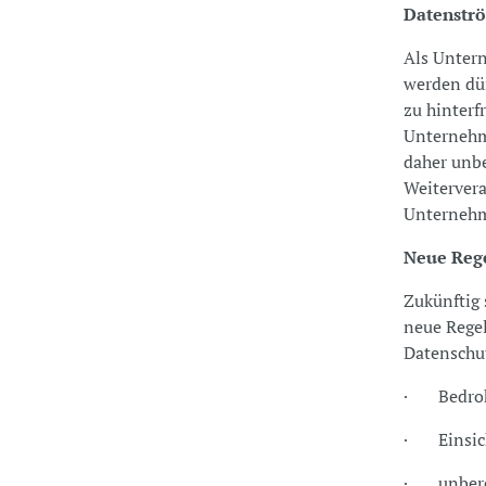
Datenstr
Als Untern
werden dür
zu hinterf
Unternehme
daher unbe
Weitervera
Unternehm
Neue Rege
Zukünftig 
neue Regel
Datenschut
· Bedro
· Einsic
· unberec