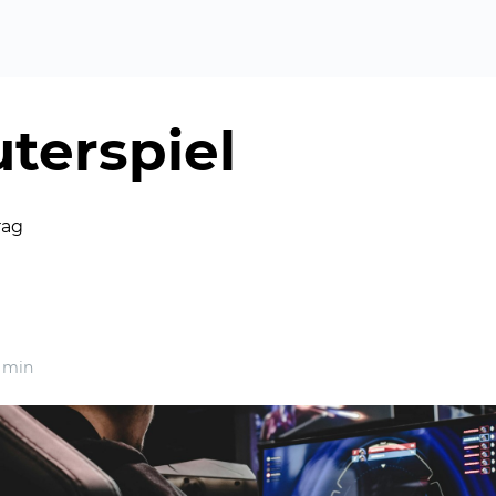
terspiel
rag
 min