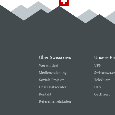
Über Swisscows
Unsere Pr
Wer wir sind
VPN
Medienerziehung
Swisscows.e
Soziale Projekte
TeleGuard
Unser Datacenter
HES
Kontakt
GetDigest
Referenten einladen