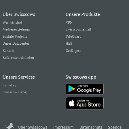
Über Swisscows
Unsere Produkte
Wer wir sind
VPN
Medienerziehung
Swisscows.email
Soziale Projekte
TeleGuard
Unser Datacenter
HES
Kontakt
GetDigest
Referenten einladen
Unsere Services
Swisscows app
Fan-shop
Swisscows Blog
Über Swisscows
Impressum
Datenschutz
Spende