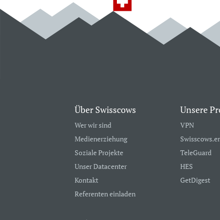
Über Swisscows
Unsere Pr
Wer wir sind
VPN
Medienerziehung
Swisscows.e
Soziale Projekte
TeleGuard
Unser Datacenter
HES
Kontakt
GetDigest
Referenten einladen