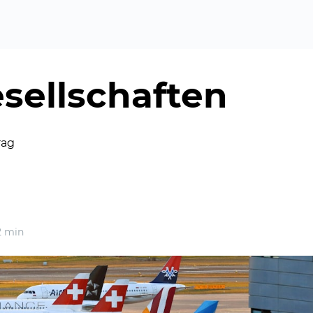
sellschaften
rag
 min