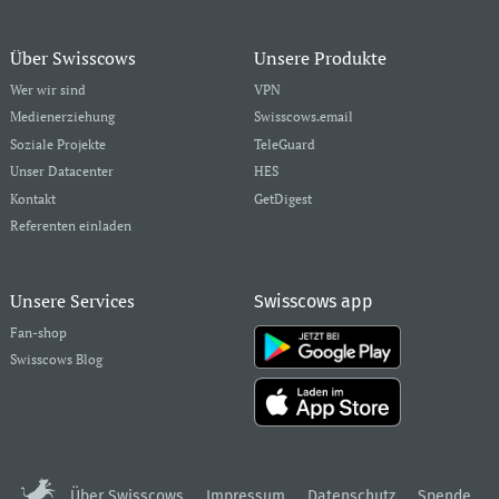
Über Swisscows
Unsere Produkte
Wer wir sind
VPN
Medienerziehung
Swisscows.email
Soziale Projekte
TeleGuard
Unser Datacenter
HES
Kontakt
GetDigest
Referenten einladen
Unsere Services
Swisscows app
Fan-shop
Swisscows Blog
Über Swisscows
Impressum
Datenschutz
Spende