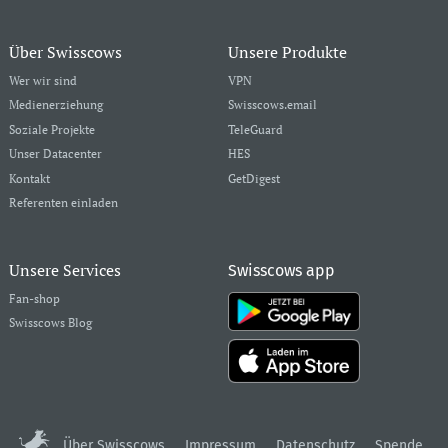
Über Swisscows
Unsere Produkte
Wer wir sind
VPN
Medienerziehung
Swisscows.email
Soziale Projekte
TeleGuard
Unser Datacenter
HES
Kontakt
GetDigest
Referenten einladen
Unsere Services
Swisscows app
Fan-shop
Swisscows Blog
Über Swisscows
Impressum
Datenschutz
Spende