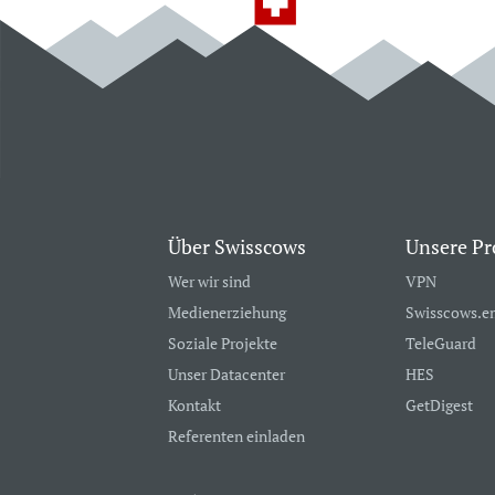
Über Swisscows
Unsere Pr
Wer wir sind
VPN
Medienerziehung
Swisscows.e
Soziale Projekte
TeleGuard
Unser Datacenter
HES
Kontakt
GetDigest
Referenten einladen