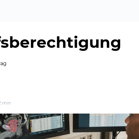
fsberechtigung
rag
 min