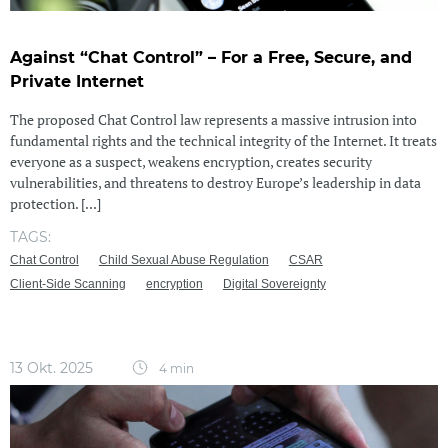
Against “Chat Control” – For a Free, Secure, and
Private Internet
The proposed Chat Control law represents a massive intrusion into
fundamental rights and the technical integrity of the Internet. It treats
everyone as a suspect, weakens encryption, creates security
vulnerabilities, and threatens to destroy Europe’s leadership in data
protection. [...]
TAGS:
Chat Control
Child Sexual Abuse Regulation
CSAR
Client-Side Scanning
encryption
Digital Sovereignty
13 Okt. 2025
4 min