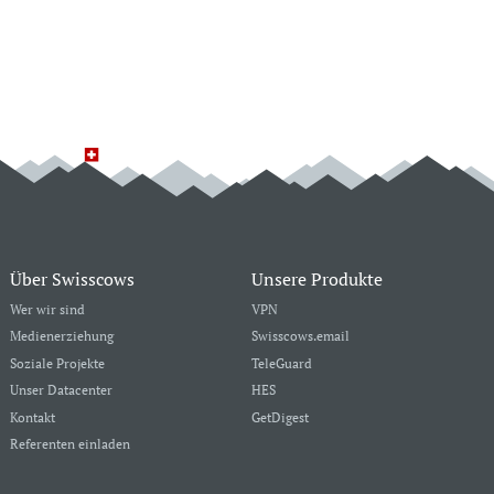
Über Swisscows
Unsere Produkte
Wer wir sind
VPN
Medienerziehung
Swisscows.email
Soziale Projekte
TeleGuard
Unser Datacenter
HES
Kontakt
GetDigest
Referenten einladen