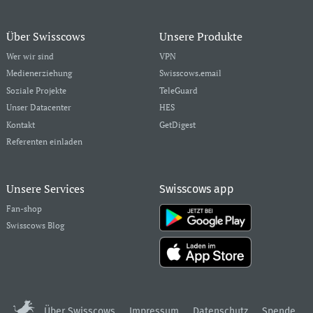
Über Swisscows
Unsere Produkte
Wer wir sind
VPN
Medienerziehung
Swisscows.email
Soziale Projekte
TeleGuard
Unser Datacenter
HES
Kontakt
GetDigest
Referenten einladen
Unsere Services
Swisscows app
Fan-shop
Swisscows Blog
Über Swisscows
Impressum
Datenschutz
Spende