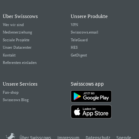
Über Swisscows
Unsere Produkte
Wer wir sind
VPN
Medienerziehung
Swisscows.email
Soziale Projekte
TeleGuard
Unser Datacenter
HES
Kontakt
GetDigest
Referenten einladen
Unsere Services
Swisscows app
Fan-shop
Swisscows Blog
Über Swisscows
Impressum
Datenschutz
Spende