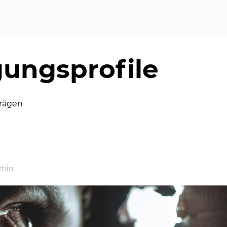
ungsprofile
rägen
min