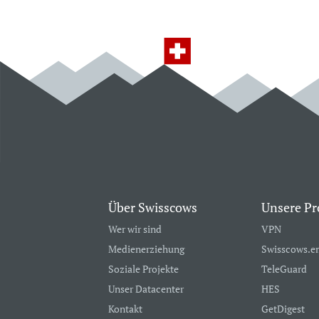
Über Swisscows
Unsere Pr
Wer wir sind
VPN
Medienerziehung
Swisscows.e
Soziale Projekte
TeleGuard
Unser Datacenter
HES
Kontakt
GetDigest