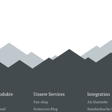
odukte
Unsere Services
Integration
Fan-shop
Als Startseite
mail
Swisscows Blog
Standardsuche 