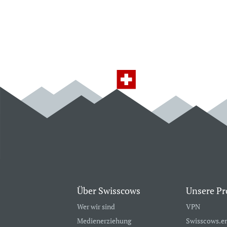
Über Swisscows
Unsere Pr
Wer wir sind
VPN
Medienerziehung
Swisscows.e