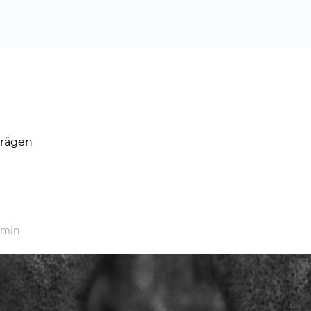
trägen
 min