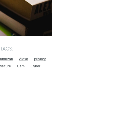
TAGS:
amazon
Alexa
privacy
secure
Cam
Cyber