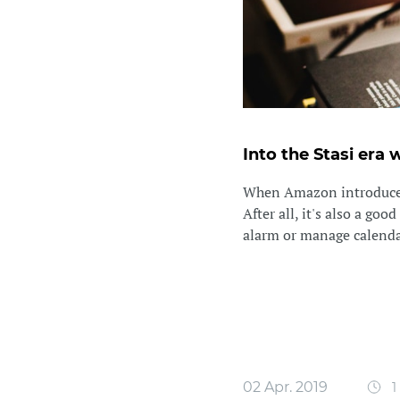
Into the Stasi era 
When Amazon introduced 
After all, it's also a go
alarm or manage calendars
02 Apr. 2019
1