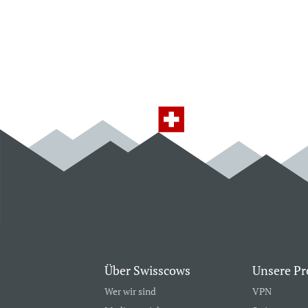
Über Swisscows
Unsere Pr
Wer wir sind
VPN