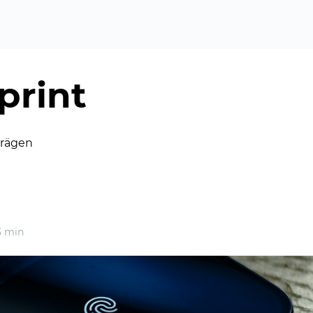
print
trägen
 min