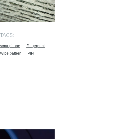
TAGS:
smartphone
Fingerprint
Wipe pattern
PIN