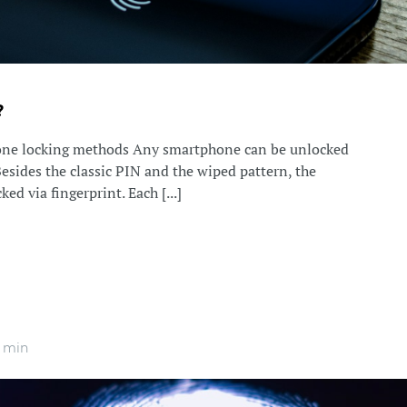
?
hone locking methods Any smartphone can be unlocked
esides the classic PIN and the wiped pattern, the
ed via fingerprint. Each [...]
 min