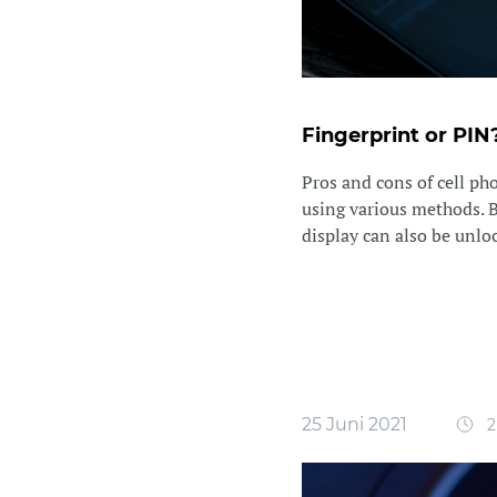
Fingerprint or PIN
Pros and cons of cell p
using various methods. B
display can also be unlock
25 Juni 2021
2