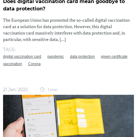
Does digital vaccination card mean goodbye to
data protection?
The European Union has promoted the so-called digital vaccination
card as a solution for data protection. However, this digital
vaccination card massively interferes with data protection and, in
particular, with sensitive data. [...]
TAGS:
digital vaccination card
pandemic
data protection
green certificate
vaccination
Corona
21 Jan. 2022
1 min