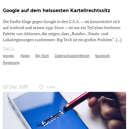
Google auf dem heissesten Kartellrechtssitz
Die fünfte Klage gegen Google in den U.S.A. — sie konzentriert sich
auf Android und seinen App-Store — ist nur ein Teil einer breiteren
Palette von Aktionen, die zeigen, dass „Bundes-, Staats- und
Lokalregierungen zustimmen: Big Tech ist ein großes Problem“. [...]
TAGS:
google,
Apple
Big Tech
Datenschutzrichtlinien
facebook
Regierung
02 Dez. 2019
1 min