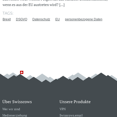
wenn es aus der EU austreten wird? [...]
TAGS:
Brexit
DSGVO
Datenschutz
EU
personenbezogene Daten
Über Swisscows
Unsere Produkte
Wer wir sind
VPN
Medienerziehung
Swisscows.email